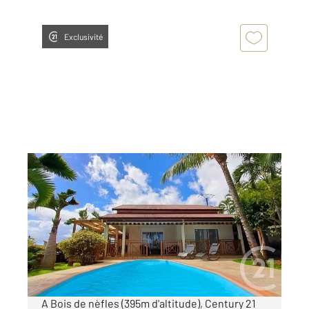
Exclusivité
ST PAUL 974
2
126,09 m
, 5 pièces
Ref : 2142
Maison à louer
2 950 €
par mois charges comprises
A Bois de nèfles (395m d'altitude), Century 21