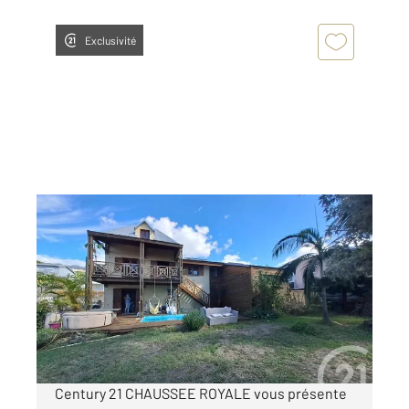
Exclusivité
LA POSSESSION 974
2
111,44 m
, 5 pièces
Ref : 2160
Maison à louer
2 100 €
par mois charges comprises
Century 21 CHAUSSEE ROYALE vous présente