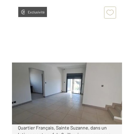
Exclusivité
STE SUZANNE 974
2
111,53 m
, 4 pièces
Ref : 2106
Maison à louer
1 750 €
par mois charges comprises
Quartier Français, Sainte Suzanne, dans un