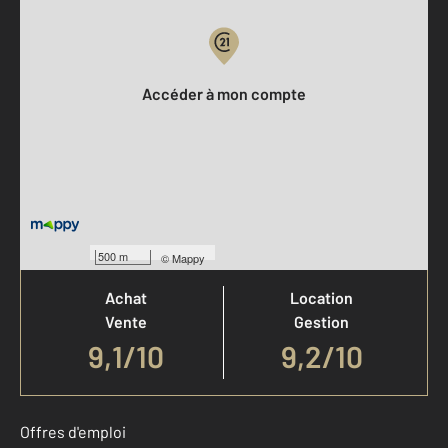
Votre compte :
Accéder à mon compte
Votre agence est notée
500 m
©
Mappy
Achat
Location
Vente
Gestion
9,1
/
10
9,2/10
Offres d'emploi