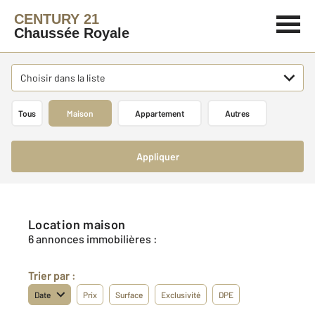
CENTURY 21
Chaussée Royale
Choisir dans la liste
Tous
Maison
Appartement
Autres
Appliquer
Location maison
6 annonces immobilières :
Trier par :
Date
Prix
Surface
Exclusivité
DPE