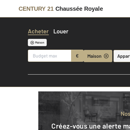
CENTURY 21
Chaussée Royale
Acheter
Louer
Maison
€
Maison
Appar
No
Créez-vous une alerte mail pour être averti quand une annonce est en ligne et consultez la