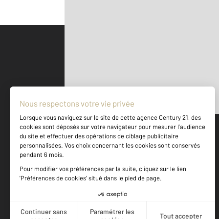
Parlons de vous, parlons biens
500 m
©
Mappy
Votre agence est notée
Achat
Location
Vente
Gestion
9,1
/
10
9,2/10