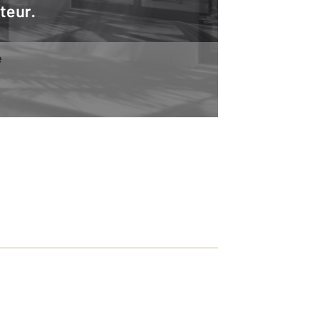
teur.
e