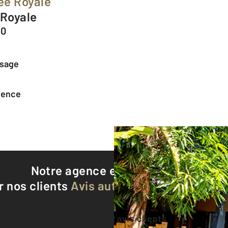
ée Royale
 Royale
60
ssage
agence
Notre agence est notée
9,1/10
r nos clients
Avis authentifiés par Qualite
Voir tous les avis clients